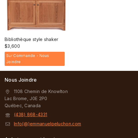
Bibliothèque style shaker
$
3,600
Sur Commande - Nous
Joindre
Nous Joindre
1108 Chemin de Knowlton
Lac Brome, J0E 2P0
Québec, Canada
(438) 868-4331
Info(@)emmanuelpeluchon.com