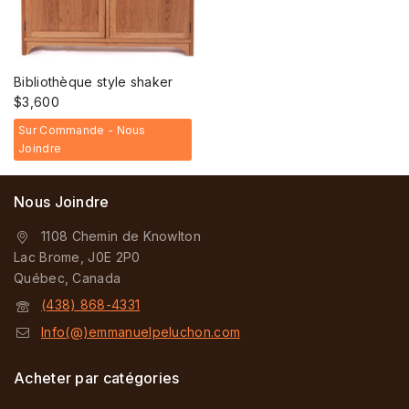
Bibliothèque style shaker
$
3,600
Sur Commande - Nous
Joindre
Nous Joindre
1108 Chemin de Knowlton
Lac Brome, J0E 2P0
Québec, Canada
(438) 868-4331
Info(@)emmanuelpeluchon.com
Acheter par catégories