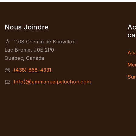
Nous Joindre
Ac
ca
1108 Chemin de Knowlton
Lac Brome, J0E 2P0
Ana
Québec, Canada
Me
(438) 868-4331
Sur
Info(@)emmanuelpeluchon.com