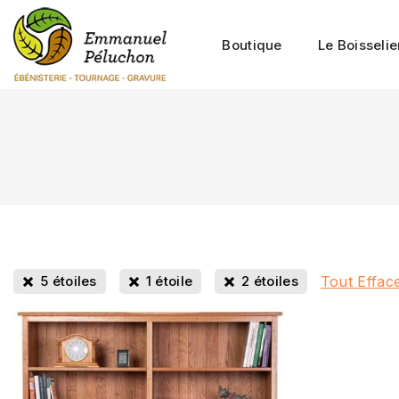
Boutique
Le Boisselie
Tout Effac
5 étoiles
1 étoile
2 étoiles