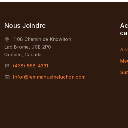
Nous Joindre
Ac
ca
1108 Chemin de Knowlton
Lac Brome, J0E 2P0
Ana
Québec, Canada
Me
(438) 868-4331
Sur
Info(@)emmanuelpeluchon.com