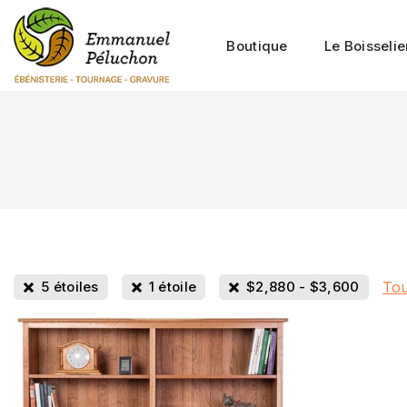
Boutique
Le Boisselie
Tou
5 étoiles
1 étoile
$
2,880
-
$
3,600