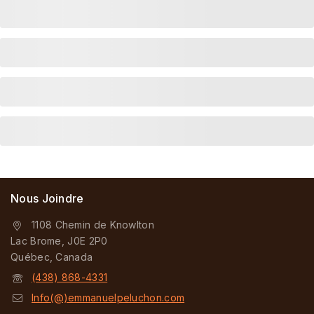
Nous Joindre
1108 Chemin de Knowlton
Lac Brome, J0E 2P0
Québec, Canada
(438) 868-4331
Info(@)emmanuelpeluchon.com