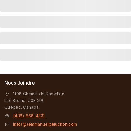
Nous Joindre
1108 Chemin de Knowlton
Lac Brome, J0E 2P0
Québec, Canada
(438) 868-4331
Info(@)emmanuelpeluchon.com