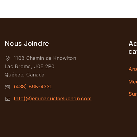
Nous Joindre
Ac
ca
1108 Chemin de Knowlton
Lac Brome, J0E 2P0
Ana
Québec, Canada
Me
(438) 868-4331
Sur
Info(@)emmanuelpeluchon.com