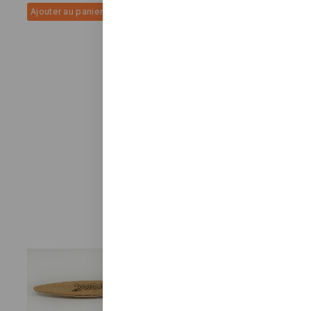
Ajouter au panier
Concerto pour feuilles –
jouet musical
$
395
Ajouter au panier