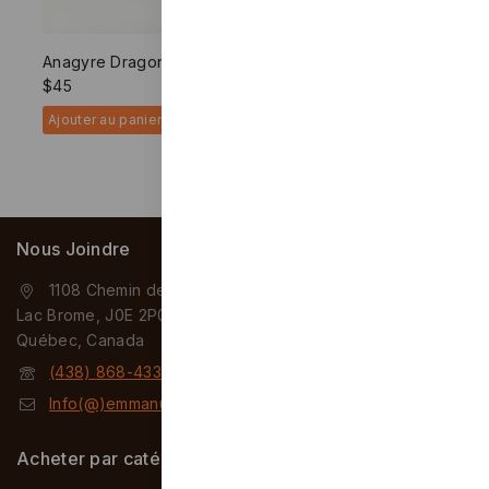
Anagyre Dragons
Anagyre – Mael – (Érable
$
45
Piqué)
$
58
Ajouter au panier
Ajouter au panier
Nous Joindre
1108 Chemin de Knowlton
Lac Brome, J0E 2P0
Québec, Canada
(438) 868-4331
Info(@)emmanuelpeluchon.com
Acheter par catégories