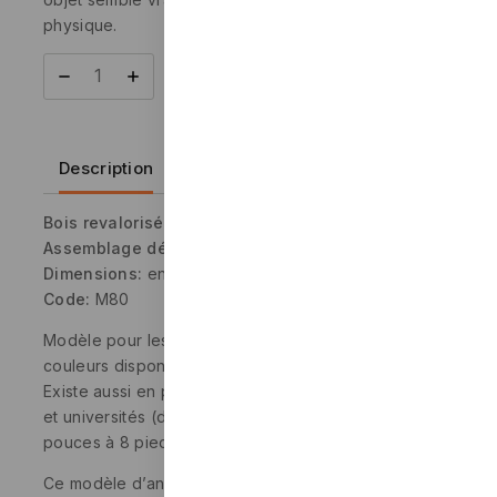
physique.
Ajouter Au Panier
Description
Bois revalorisé
Assemblage décoratif:
rainure et languette
Dimensions:
environ 25 cm (10 pouces)
Code:
M80
Modèle pour les cadeaux d’entreprise. Plusieurs
couleurs disponibles.
Existe aussi en plus grands formats pour les musées
et universités (de 58cm à 2,45 mètres – de 23
pouces à 8 pieds de long).
Ce modèle d’anagyre est très spectaculaire. Le