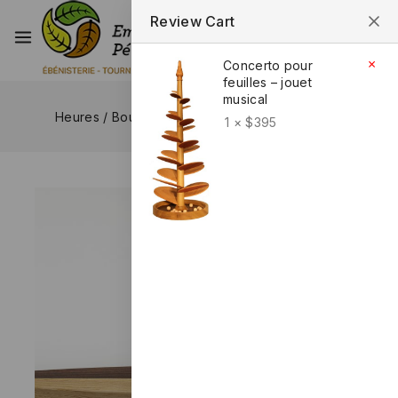
Review Cart
1
×
Concerto pour
feuilles – jouet
musical
Heures
/
Boutique
/
Anagyres
/
Anagyre – Gael
1 ×
$
395