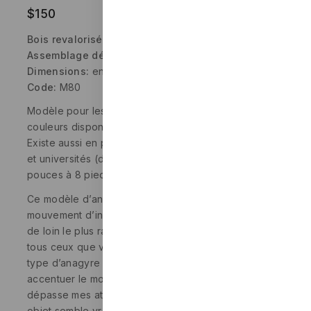
$
150
Bois revalorisé
Assemblage décoratif:
rainure et languette
Dimensions:
environ 25 cm (10 pouces)
Code:
M80
Modèle pour les cadeaux d’entreprise. Plusieurs
couleurs disponibles.
Existe aussi en plus grands formats pour les musées
et universités (de 58cm à 2,45 mètres – de 23
pouces à 8 pieds de long).
Ce modèle d’anagyre est très spectaculaire. Le
mouvement d’inversion de son sens de rotation est
de loin le plus rapide et le plus déroutant de
tous ceux que vous pourrez trouver. J’ai inventé ce
type d’anagyre avec assemblages pour en
accentuer le mouvement atypique. Le résultat
dépasse mes attentes. Le comportement de cet
objet semble vraiment aller à l’encontre des lois de la