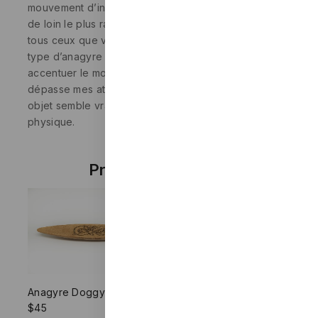
mouvement d’inversion de son sens de rotation est
de loin le plus rapide et le plus déroutant de
tous ceux que vous pourrez trouver. J’ai inventé ce
type d’anagyre avec assemblages pour en
accentuer le mouvement atypique. Le résultat
dépasse mes attentes. Le comportement de cet
objet semble vraiment aller à l’encontre des lois de la
physique.
Produits similaires
Anagyre Doggy
$
45