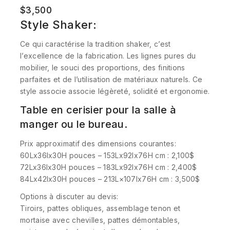
$
3,500
Style Shaker:
Ce qui caractérise la tradition shaker, c’est
l’excellence de la fabrication. Les lignes pures du
mobilier, le souci des proportions, des finitions
parfaites et de l’utilisation de matériaux naturels. Ce
style associe associe légèreté, solidité et ergonomie.
Table en cerisier pour la salle à
manger ou le bureau.
Prix approximatif des dimensions courantes:
60Lx36lx30H pouces – 153Lx92lx76H cm : 2,100$
72Lx36lx30H pouces – 183Lx92lx76H cm : 2,400$
84Lx42lx30H pouces – 213L×107lx76H cm : 3,500$
Options à discuter au devis:
Tiroirs, pattes obliques, assemblage tenon et
mortaise avec chevilles, pattes démontables,