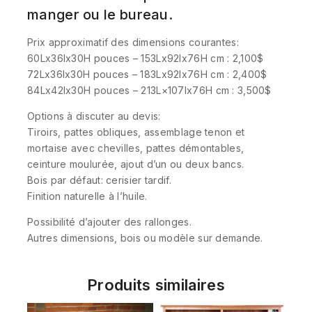
manger ou le bureau.
Prix approximatif des dimensions courantes:
60Lx36lx30H pouces – 153Lx92lx76H cm : 2,100$
72Lx36lx30H pouces – 183Lx92lx76H cm : 2,400$
84Lx42lx30H pouces – 213L×107lx76H cm : 3,500$
Options à discuter au devis:
Tiroirs, pattes obliques, assemblage tenon et
mortaise avec chevilles, pattes démontables,
ceinture moulurée, ajout d’un ou deux bancs.
Bois par défaut: cerisier tardif.
Finition naturelle à l’huile.
Possibilité d’ajouter des rallonges.
Autres dimensions, bois ou modèle sur demande.
Produits similaires