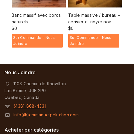
Banc massif avec bords
Table massive / bureau –
naturels
cerisier et noyer noir
$
0
$
0
Sur Commande - Nous
Sur Commande - Nous
Joindre
Joindre
Nous Joindre
1108 Chemin de Knowlton
Lac Brome, J0E 2P0
Québec, Canada
(438) 868-4331
Info(@)emmanuelpeluchon.com
Acheter par catégories