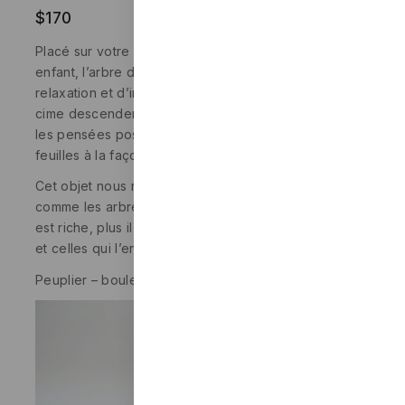
$
170
Placé sur votre bureau ou dans la chambre d’un
enfant, l’arbre de l’amitié est un bel objet de
relaxation et d’inspiration. Les billes déposées sur la
cime descendent le long du tronc et font raisonner
les pensées positives gravées sur chacune des
feuilles à la façon d’un xylophone.
Cet objet nous rappelle que l’amitié grandit un peu
comme les arbres. Plus son environnement naturel
est riche, plus il s’épanouit, et embellit la vie de ceux
et celles qui l’entourent.
Peuplier – bouleau – Cuir recyclé
Video
Player