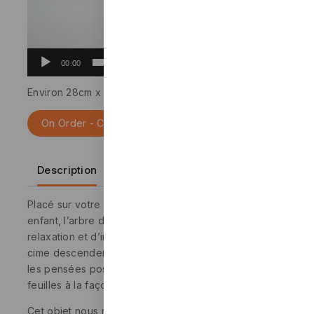
00:00
00:06
Environ 28cm x 15cm x 15 cm (11×6 pouces)
On Order - Contact Us
Description
Placé sur votre bureau ou dans la chambre d’un
enfant, l’arbre de l’amitié est un bel objet de
relaxation et d’inspiration. Les billes déposées sur la
cime descendent le long du tronc et font raisonner
les pensées positives gravées sur chacune des
feuilles à la façon d’un xylophone.
Cet objet nous rappelle que l’amitié grandit un peu