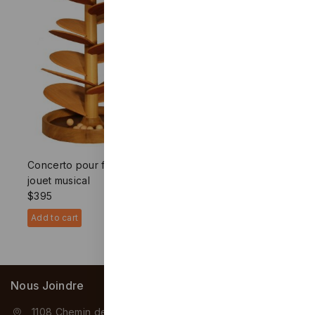
On order - Contact us
Concerto pour feuilles –
jouet musical
$
395
Add to cart
Nous Joindre
1108 Chemin de Knowlton