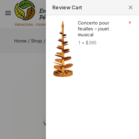
Review Cart
1
×
Concerto pour
feuilles – jouet
musical
Home
/
Shop
/
Curiosities
/
Arbre de l’Amitié musical
1 ×
$
395