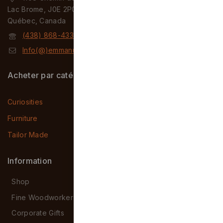
Lac Brome, J0E 2P0
Québec, Canada
(438) 868-4331
Info(@)emmanuelpeluchon.com
Acheter par catégories
Curiosities
Furniture
Tailor Made
Information
Shop
Fine Woodworker
Corporate Gifts