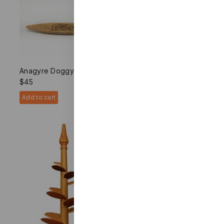
Anagyre Doggy
Anagyre – Mael – (Érable
$
45
Piqué)
$
58
Add to cart
Add to cart
Puzzle énigmatique –
Lewis Carroll
$
0