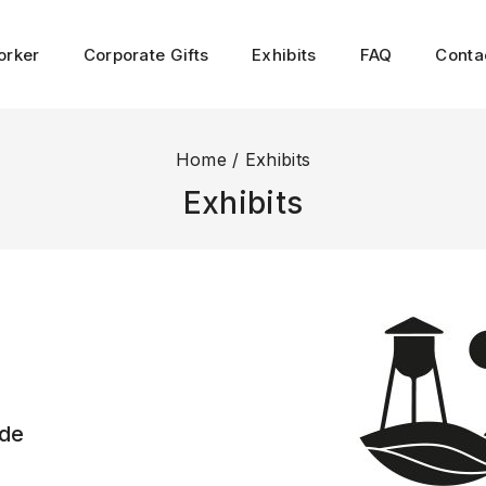
orker
Corporate Gifts
Exhibits
FAQ
Conta
Home
/
Exhibits
Exhibits
d
 de