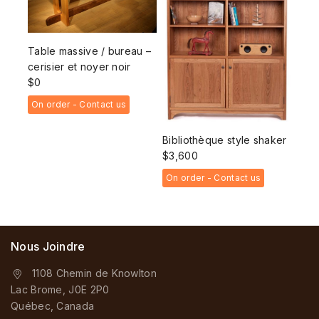
Table massive / bureau –
cerisier et noyer noir
$
0
On order - Contact us
Bibliothèque style shaker
$
3,600
On order - Contact us
Nous Joindre
1108 Chemin de Knowlton
Lac Brome, J0E 2P0
Québec, Canada