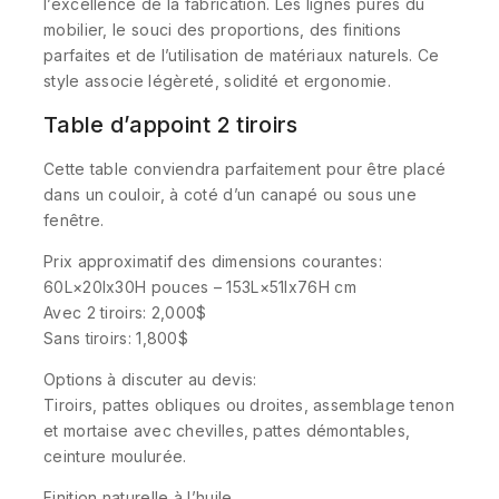
l’excellence de la fabrication. Les lignes pures du
mobilier, le souci des proportions, des finitions
parfaites et de l’utilisation de matériaux naturels. Ce
style associe légèreté, solidité et ergonomie.
Table d’appoint 2 tiroirs
Cette table conviendra parfaitement pour être placé
dans un couloir, à coté d’un canapé ou sous une
fenêtre.
Prix approximatif des dimensions courantes:
60L×20lx30H pouces – 153L×51lx76H cm
Avec 2 tiroirs: 2,000$
Sans tiroirs: 1,800$
Options à discuter au devis:
Tiroirs, pattes obliques ou droites, assemblage tenon
et mortaise avec chevilles, pattes démontables,
ceinture moulurée.
Finition naturelle à l’huile.