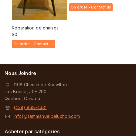
On order - Contact us
Réparation de chaises
$
0
On order - Contact us
Nous Joindre
1108 Chemin de Knowlton
Lac Brome, J0E 2P0
Québec, Canada
(438) 868-4331
Info(@)emmanuelpeluchon.com
Acheter par catégories