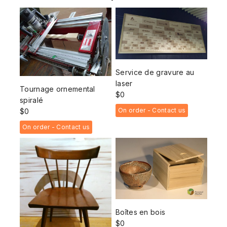
Service de gravure au
laser
Tournage ornemental
$
0
spiralé
On order - Contact us
$
0
On order - Contact us
Boîtes en bois
$
0