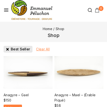
0
Home
/
Shop
Shop
Best Seller
Clear All
Anagyre – Gael
Anagyre – Mael – (Érable
$
150
Piqué)
$
58