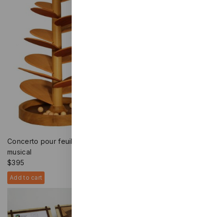
Arbre de l’Amitié musical
$
170
On order - Contact us
Concerto pour feuilles – jouet
musical
$
395
Add to cart