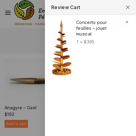
Review Cart
1
×
Concerto pour
feuilles – jouet
musical
Home
/
Shop
1 ×
$
395
Shop
Anagyre – Gael
Anagyre – Mael – (Érable
$
150
Piqué)
$
58
Add to cart
Add to cart