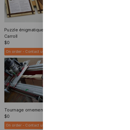
Tournage sur bois
Puzzle énigmatique – Lewis
$
0
Carroll
On order - Contact us
$
0
On order - Contact us
Tournage ornemental spiralé
Kiosques / présentoirs
$
0
$
0
On order - Contact us
On order - Contact us