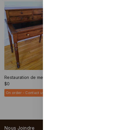
Boîtes en bois
$
0
On order - Contact us
Restauration de meubles
$
0
On order - Contact us
Load More
Nous Joindre