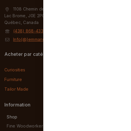
1108 Chemin de Knowlton
Lac Brome, J0E 2P0
Québec, Canada
(438) 868-4331
Info(@)emmanuelpeluchon.com
Acheter par catégories
Curiosities
Furniture
Tailor Made
Information
Shop
Fine Woodworker